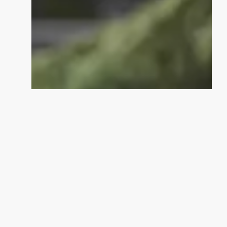
"Blij met het resultaat!"
Ik heb een offerte bij een zzp’er
aangevraagd die beduidend hoger lag.
Ik kan best veel zelf en heb de
kapschuur met twee man in 2
weekenden afgebouwd. Blij mee!