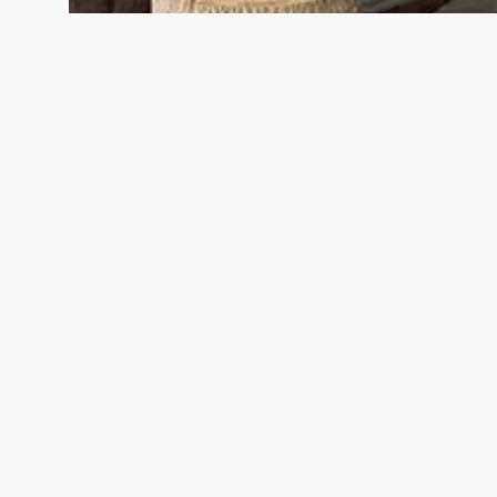
"Snel geleverd, makkelijk
opgebouwd"
Twee weken geleden het bouwpakket geleverd
gekregen, duidelijke montageinstructies en alle
schroeven zaten erbij. Mooie kapschuur geworden.
Bernhard