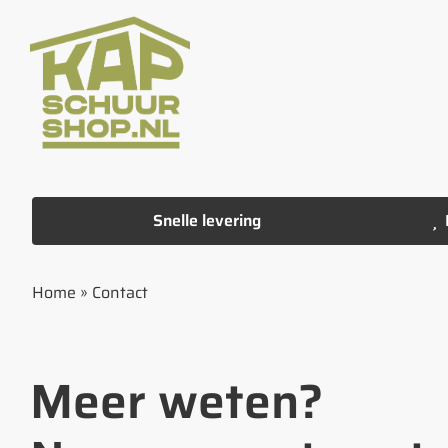
Ga
naar
inhoud
Snelle levering
Home
»
Contact
Meer weten?