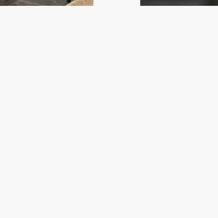
"Blij met het r
Ik heb een offerte bi
beduidend hoger lag. 
kapschuur met twee
Blij mee!
Frank