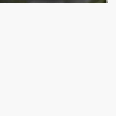
esultaat!"
j een zzp’er aangevraagd die
Ik kan best veel zelf en heb de
 man in 2 weekenden afgebouwd.