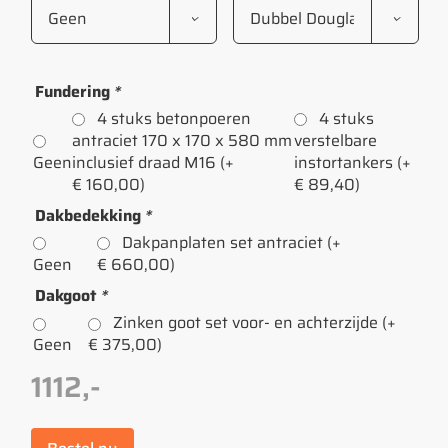
Fundering
*
4 stuks betonpoeren
4 stuks
antraciet 170 x 170 x 580 mm
verstelbare
Geen
inclusief draad M16
(+
instortankers
(+
€
160,00
)
€
89,40
)
Dakbedekking
*
Dakpanplaten set antraciet
(+
Geen
€
660,00
)
Dakgoot
*
Zinken goot set voor- en achterzijde
(+
Geen
€
375,00
)
1112,-